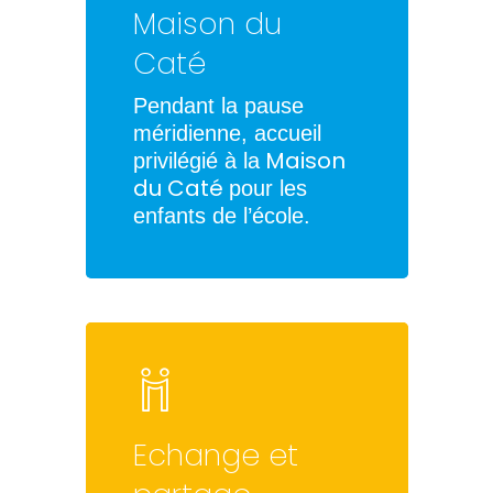
Maison du
Caté
Pendant la pause
méridienne, accueil
Maison
privilégié à la
du Caté
pour les
enfants de l’école.
Echange et