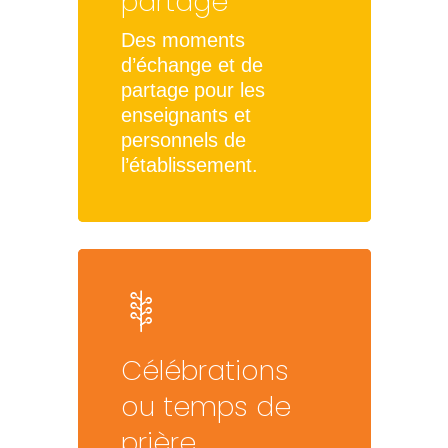
partage
Des moments
d’échange
et de
partage
pour les
enseignants et
personnels de
l’établissement.
Célébrations
ou temps de
prière