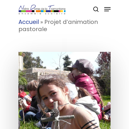
Accueil
»
Projet d’animation
pastorale
Hit enter to search or ESC to
close