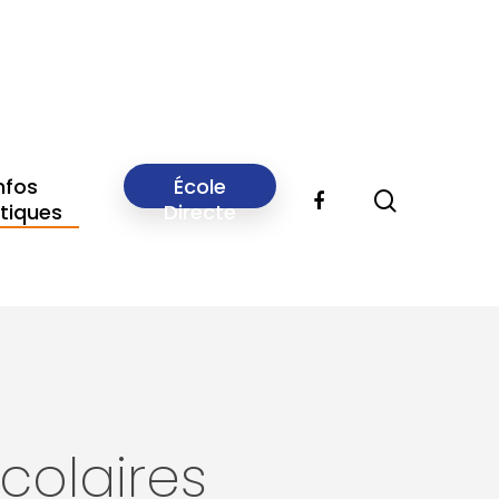
nfos
École
tiques
Directe
colaires