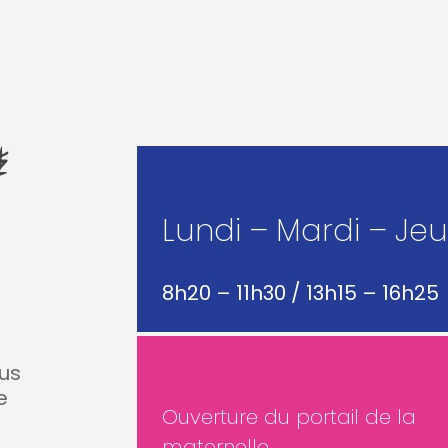
&
ose
Lundi – Mardi – Je
8h20 – 11h30 / 13h15 – 16h25
ous
e
Ouverture du portail de la
maternelle