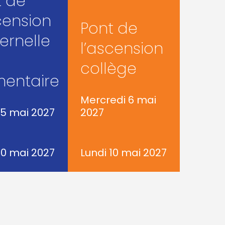
t de
cension
Pont de
ernelle
l’ascension
collège
mentaire
Mercredi 6 mai
 5 mai 2027
2027
10 mai 2027
Lundi 10 mai 2027