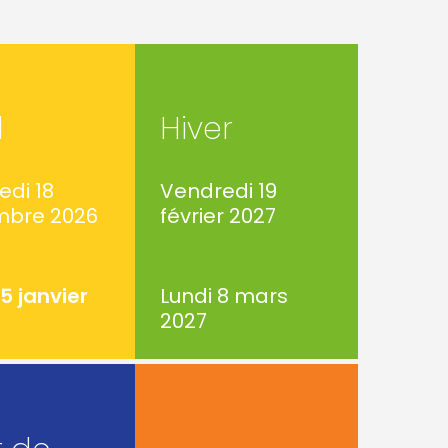
l
Hiver
edi 18
Vendredi 19
bre 2026
février 2027
5 janvier
Lundi 8 mars
2027