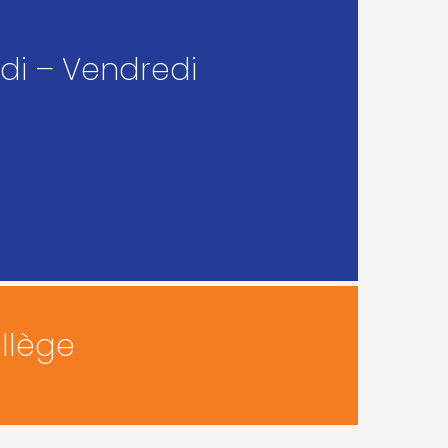
udi – Vendredi
llège