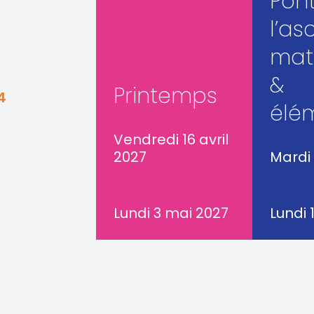
Pon
l’as
mat
&
Printemps
4
élé
Vendredi 16 avril
2027
Mardi
Lundi 3 mai 2027
Lundi 