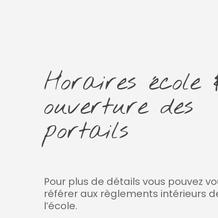
Horaires école 
Hit enter to search or ESC to cl
ouverture des
portails
Pour plus de détails vous pouvez v
référer aux règlements intérieurs d
l’école.