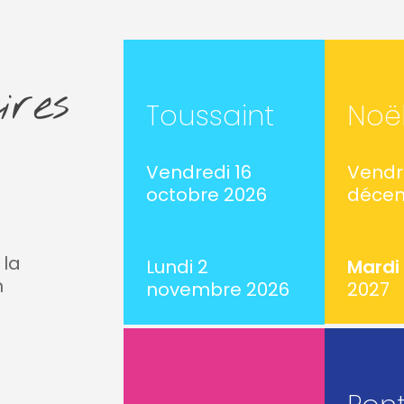
ires
Toussaint
Noë
Vendredi 16
Vendr
octobre 2026
décem
 la
Lundi 2
Mardi 
n
novembre 2026
2027