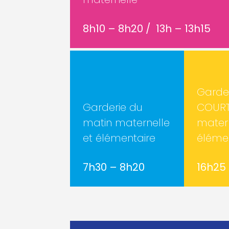
8h10 – 8h20 / 13h – 13h15
Garder
Garderie du
COUR
matin maternelle
matern
et élémentaire
éléme
7h30 – 8h20
16h25