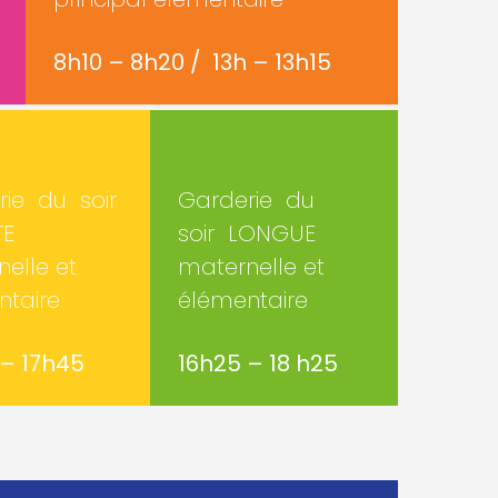
8h10 – 8h20 / 13h – 13h15
ie du soir
Garderie du
TE
soir LONGUE
elle et
maternelle et
ntaire
élémentaire
 – 17h45
16h25 – 18 h25