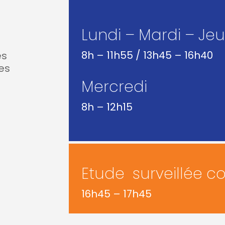
Lundi – Mardi – Je
8h – 11h55 / 13h45 – 16h40
es
es
Mercredi
8h – 12h15
Etude surveillée co
16h45 – 17h45