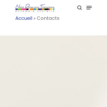
Accueil
»
Contacts
Hit enter to search or ESC to
close