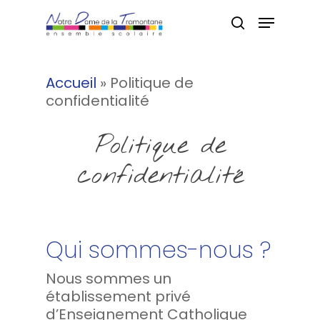
Hit enter to search or ESC to
Accueil
»
Politique de
close
confidentialité
Politique de
confidentialité
Qui sommes-nous ?
Nous sommes un
établissement privé
d’Enseignement Catholique